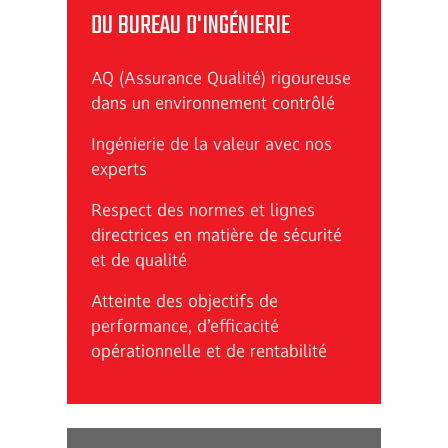
DU BUREAU D'INGÉNIERIE
AQ (Assurance Qualité) rigoureuse
dans un environnement contrôlé
Ingénierie de la valeur avec nos
experts
Respect des normes et lignes
directrices en matière de sécurité
et de qualité
Atteinte des objectifs de
performance, d’efficacité
opérationnelle et de rentabilité