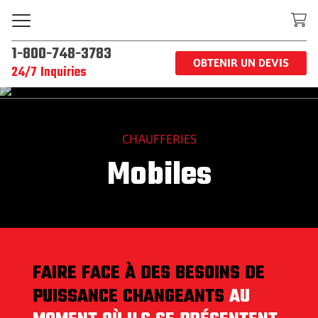
1-800-748-3783
OBTENIR UN DEVIS
24/7 Inquiries
CHAUFFERIES
Mobiles
FAIRE FACE À DES BESOINS DE
PUISSANCE CHANGEANTS
AU